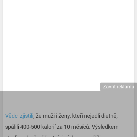
Zavřít reklamu
Vědci zjistili
, že muži i ženy, kteří nejedli dietně,
spálili 400-500 kalorií za 10 měsíců. Výsledkem