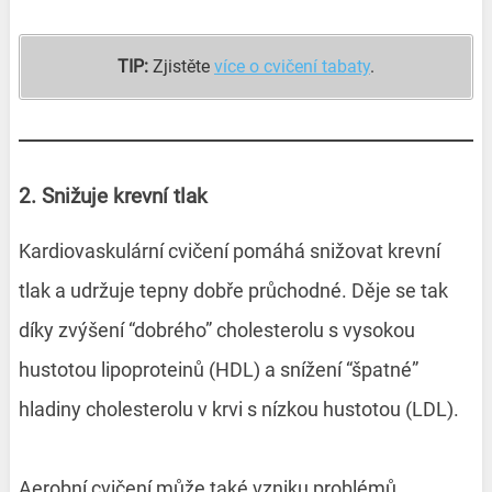
TIP:
Zjistěte
více o cvičení tabaty
.
2. Snižuje krevní tlak
Kardiovaskulární cvičení pomáhá snižovat krevní
tlak a udržuje tepny dobře průchodné. Děje se tak
díky zvýšení “dobrého” cholesterolu s vysokou
hustotou lipoproteinů (HDL) a snížení “špatné”
hladiny cholesterolu v krvi s nízkou hustotou (LDL).
Aerobní cvičení může také vzniku problémů