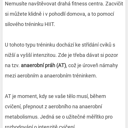
Nemusíte navštěvovat drahá fitness centra. Zacvičit
si můžete klidně i v pohodlí domova, a to pomocí
silového tréninku HIIT.
U tohoto typu tréninku dochází ke střídání cviků s
nižší a vyšší intenzitou. Zde je třeba dávat si pozor
na tzv.
anaerobní práh (AT)
, což je úroveň námahy
mezi aerobním a anaerobním tréninkem.
AT je moment, kdy se vaše tělo musí, během
cvičení, přepnout z aerobního na anaerobní
metabolismus. Jedná se o užitečné měřítko pro
rozhodování o intenzitě cvičení.