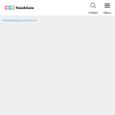
Skip
to
Hledat
Menu
content
PainAndGain
»
Cvičení
»