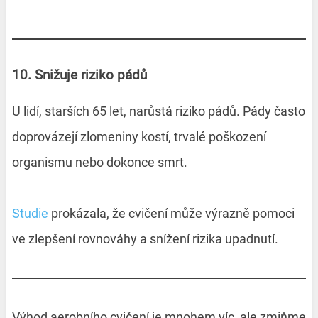
10. Snižuje riziko pádů
U lidí, starších 65 let, narůstá riziko pádů. Pády často
doprovázejí zlomeniny kostí, trvalé poškození
organismu nebo dokonce smrt.
Studie
prokázala, že cvičení může výrazně pomoci
ve zlepšení rovnováhy a snížení rizika upadnutí.
Výhod aerobního cvičení je mnohem víc, ale zmiňme