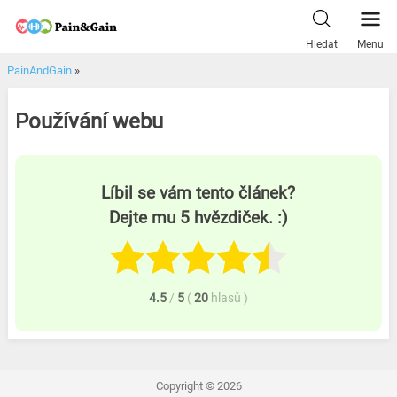
Skip
to
Hledat
Menu
content
PainAndGain
»
Používání webu
Líbil se vám tento článek?
Dejte mu 5 hvězdiček. :)
4.5
/
5
(
20
hlasů
)
Copyright © 2026