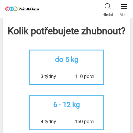
Skip
to
Hledat
Menu
content
Kolik potřebujete zhubnout?
do 5 kg
3 týdny
110 porcí
6 - 12 kg
4 týdny
150 porcí