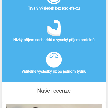
Trvalý výsledek bez jojo efektu
Nízký příjem sacharidů a vysoký příjem proteinů
Viditelné výsledky již po jednom týdnu
Naše recenze