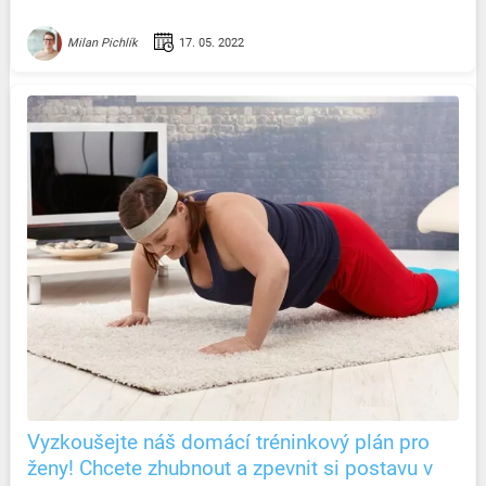
17. 05. 2022
Milan Pichlík
Vyzkoušejte náš domácí tréninkový plán pro
ženy! Chcete zhubnout a zpevnit si postavu v