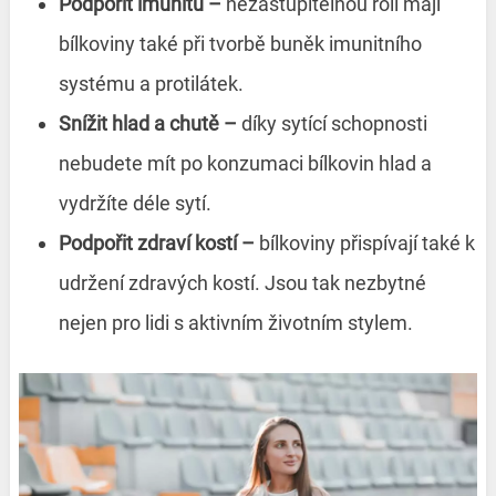
Podpořit imunitu
–⁠
nezastupitelnou roli mají
bílkoviny také při tvorbě buněk imunitního
systému a protilátek.
Snížit hlad a chutě
–⁠
díky sytící schopnosti
nebudete mít po konzumaci bílkovin hlad a
vydržíte déle sytí.
Podpořit zdraví kostí
–⁠
bílkoviny přispívají také k
udržení zdravých kostí. Jsou tak nezbytné
nejen pro lidi s aktivním životním stylem.