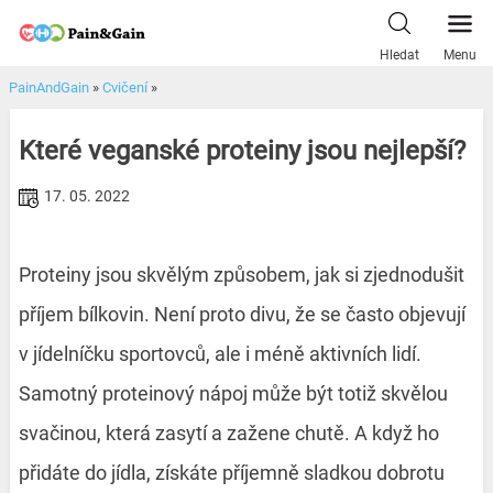
Skip
to
Hledat
Menu
content
PainAndGain
»
Cvičení
»
Které veganské proteiny jsou nejlepší?
17. 05. 2022
Proteiny jsou skvělým způsobem, jak si zjednodušit
příjem bílkovin. Není proto divu, že se často objevují
v jídelníčku sportovců, ale i méně aktivních lidí.
Samotný proteinový nápoj může být totiž skvělou
svačinou, která zasytí a zažene chutě. A když ho
přidáte do jídla, získáte příjemně sladkou dobrotu