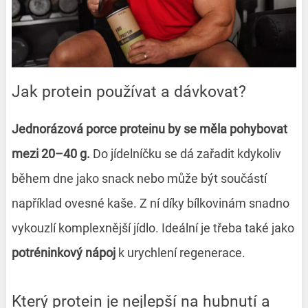
Jak protein používat a dávkovat?
Jednorázová porce proteinu by se měla pohybovat
mezi 20
–40 g.
Do jídelníčku se dá zařadit kdykoliv
během dne jako snack nebo může být součástí
například ovesné kaše. Z ní díky bílkovinám snadno
vykouzlí komplexnější jídlo. Ideální je třeba také jako
potréninkový nápoj
k urychlení regenerace.
Který protein je nejlepší na hubnutí a