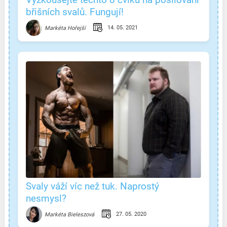
břišních svalů. Fungují!
14. 05. 2021
Markéta Hořejší
Svaly váží víc než tuk. Naprostý
nesmysl?
27. 05. 2020
Markéta Bieleszová