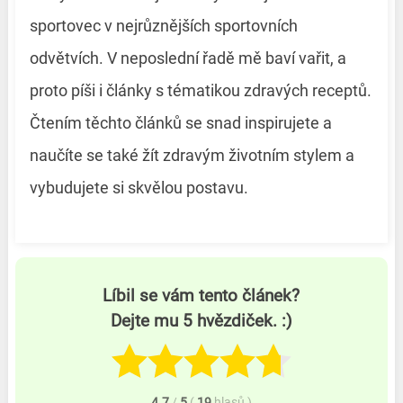
sportovec v nejrůznějších sportovních
odvětvích. V neposlední řadě mě baví vařit, a
proto píši i články s tématikou zdravých receptů.
Čtením těchto článků se snad inspirujete a
naučíte se také žít zdravým životním stylem a
vybudujete si skvělou postavu.
Líbil se vám tento článek?
Dejte mu 5 hvězdiček. :)
4.7
/
5
(
19
hlasů
)