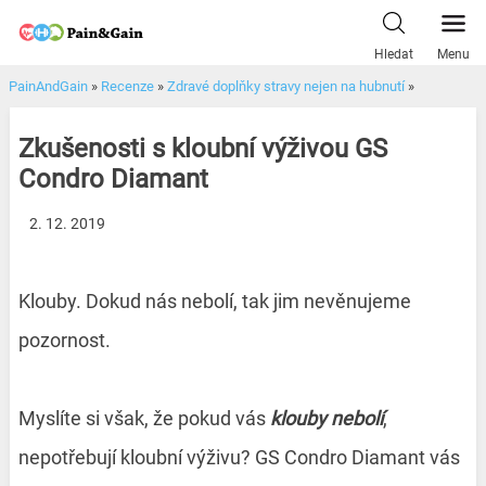
Skip
to
Hledat
Menu
content
PainAndGain
»
Recenze
»
Zdravé doplňky stravy nejen na hubnutí
»
Zkušenosti s kloubní výživou GS
Condro Diamant
2. 12. 2019
Klouby. Dokud nás nebolí, tak jim nevěnujeme
pozornost.
Myslíte si však, že pokud vás
klouby nebolí
,
nepotřebují kloubní výživu? GS Condro Diamant vás