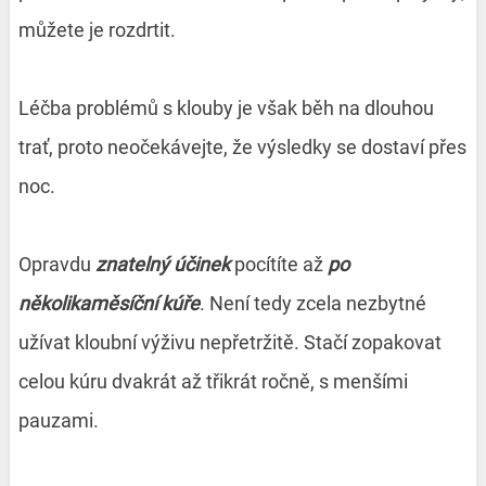
můžete je rozdrtit.
Léčba problémů s klouby je však běh na dlouhou
trať, proto neočekávejte, že výsledky se dostaví přes
noc.
Opravdu
znatelný účinek
pocítíte až
po
několikaměsíční kúře
. Není tedy zcela nezbytné
užívat kloubní výživu nepřetržitě. Stačí zopakovat
celou kúru dvakrát až třikrát ročně, s menšími
pauzami.