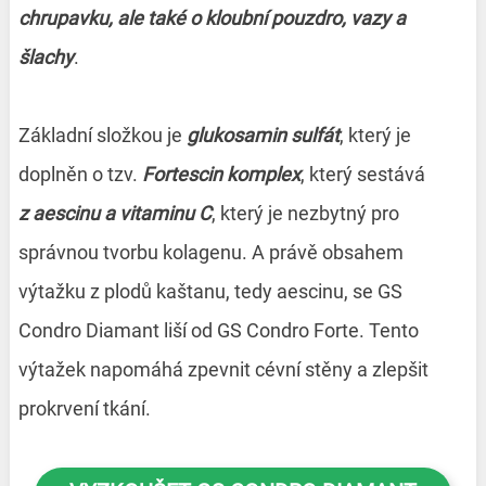
chrupavku, ale také o kloubní pouzdro, vazy a
šlachy
.
Základní složkou je
glu­kosamin sulfát
, který je
doplněn o tzv.
Fortescin komplex
, který sestává
z
aescinu a vitaminu C
, který je nezbytný pro
správnou tvorbu kolagenu. A právě obsahem
výtažku z plodů kaštanu, tedy aescinu, se GS
Condro Diamant liší od GS Condro Forte. Tento
výtažek napomáhá zpevnit cévní stěny a zlepšit
prokrvení tkání.