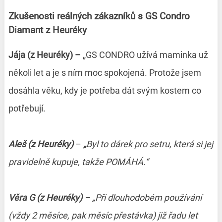
Zkušenosti reálných zákazníků s GS Condro
Diamant z Heuréky
Jája (z Heuréky) –
„GS CONDRO užívá maminka už
několi let a je s ním moc spokojená. Protože jsem
dosáhla věku, kdy je potřeba dát svým kostem co
potřebují.
Aleš (z Heuréky)
–
„
Byl to dárek pro setru, která si jej
pravidelně kupuje, takže POMÁHÁ.“
Věra G
(z Heuréky)
–
„Při dlouhodobém používání
(vždy 2 měsíce, pak měsíc přestávka) již řadu let