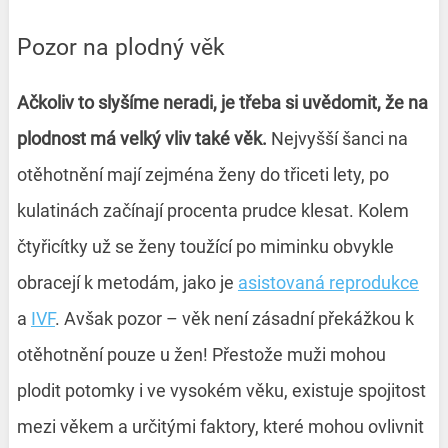
Pozor na plodný věk
Ačkoliv to slyšíme neradi, je třeba si uvědomit, že na
plodnost má velký vliv také věk.
Nejvyšší šanci na
otěhotnění mají zejména ženy do třiceti lety, po
kulatinách začínají procenta prudce klesat. Kolem
čtyřicítky už se ženy toužící po miminku obvykle
obracejí k metodám, jako je
asistovaná reprodukce
a
IVF
. Avšak pozor – věk není zásadní překážkou k
otěhotnění pouze u žen! Přestože muži mohou
plodit potomky i ve vysokém věku, existuje spojitost
mezi věkem a určitými faktory, které mohou ovlivnit