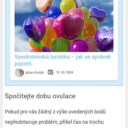
Vysokohorská turistika – jak se správně
pojistit
13. 03. 2024
Milan Pichlík
Spočítejte dobu ovulace
Pokud pro vás žádný z výše uvedených bodů
nepředstavuje problém, přišel čas na trochu