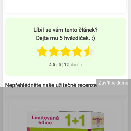
Líbil se vám tento článek?
Dejte mu 5 hvězdiček. :)
4.5
/
5
(
12
hlasů
)
Zavřít reklamu
Nepřehlédněte naše užitečné recenze