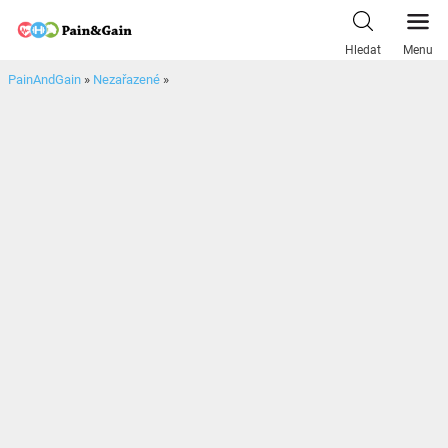
Skip
to
Hledat
Menu
content
PainAndGain
»
Nezařazené
»