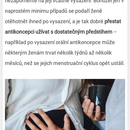
nezapomeňte na její včasné vysazení. Bohužel jen v
naprostém minimu případů se podaří ženě
otěhotnět ihned po vysazení, a je tak dobré
přestat
antikoncepci užívat s dostatečným předstihem
–
například po vysazení orální antikoncepce může
některým ženám trvat několik týdnů až několik
měsíců, než se jejich menstruační cyklus opět ustálí.