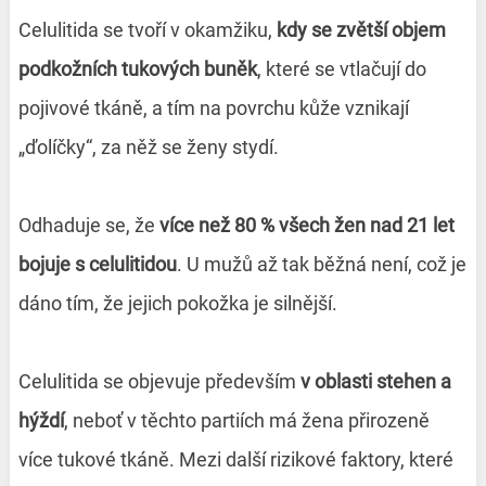
Celulitida se tvoří v okamžiku,
kdy se zvětší objem
podkožních tukových buněk
, které se vtlačují do
pojivové tkáně, a tím na povrchu kůže vznikají
„ďolíčky“, za něž se ženy stydí.
Odhaduje se, že
více než 80 % všech žen nad 21 let
bojuje s celulitidou
. U mužů až tak běžná není, což je
dáno tím, že jejich pokožka je silnější.
Celulitida se objevuje především
v oblasti stehen a
hýždí
, neboť v těchto partiích má žena přirozeně
více tukové tkáně. Mezi další rizikové faktory, které