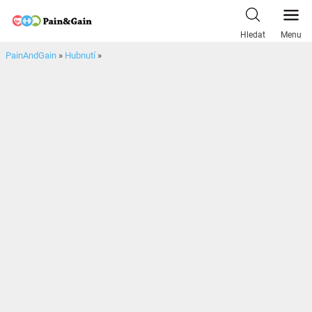
Skip
to
Hledat
Menu
content
PainAndGain
»
Hubnutí
»