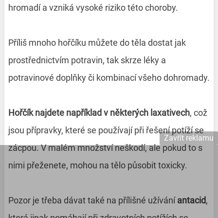
hromadí a vzniká vysoké riziko této choroby.
Příliš mnoho hořčíku můžete do těla dostat jak
prostřednictvím potravin, tak skrze léky a
potravinové doplňky či kombinací všeho dohromady.
Hořčík najdete například v
některých laxativech
, což
jsou přípravky, které se používají při řešení potíží se
Zavřít reklamu
zácpou. V malém množství neškodí, ale pokud to s
nimi přeženete, mohou na tělo působit toxicky.
Pozor je třeba dávat také na přílišné užívání
antacid
,
která jinak pomáhají při zdravotních potížích se