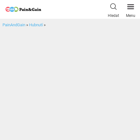
Skip
to
Hledat
Menu
content
PainAndGain
»
Hubnutí
»