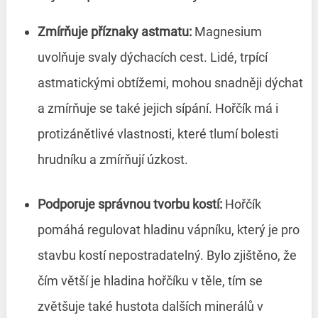
Zmírňuje příznaky astmatu:
Magnesium
uvolňuje svaly dýchacích cest. Lidé, trpící
astmatickými obtížemi, mohou snadněji dýchat
a zmírňuje se také jejich sípání. Hořčík má i
protizánětlivé vlastnosti, které tlumí bolesti
hrudníku a zmírňují úzkost.
Podporuje správnou tvorbu kostí:
Hořčík
pomáhá regulovat hladinu vápníku, který je pro
stavbu kostí nepostradatelný. Bylo zjištěno, že
čím větší je hladina hořčíku v těle, tím se
zvětšuje také hustota dalších minerálů v