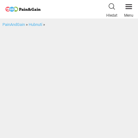
Skip
to
Hledat
Menu
content
PainAndGain
»
Hubnutí
»