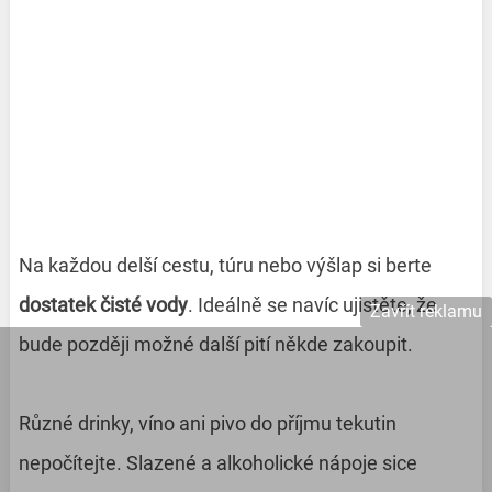
Na každou delší cestu, túru nebo výšlap si berte
dostatek čisté vody
. Ideálně se navíc ujistěte, že
Zavřít reklamu
bude později možné další pití někde zakoupit.
Různé drinky, víno ani pivo do příjmu tekutin
nepočítejte. Slazené a alkoholické nápoje sice