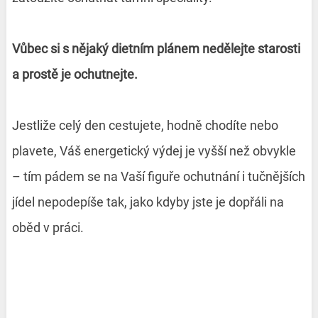
Vůbec si s nějaký dietním plánem nedělejte starosti
a prostě je ochutnejte.
Jestliže celý den cestujete, hodně chodíte nebo
plavete, Váš energetický výdej je vyšší než obvykle
– tím pádem se na Vaší figuře ochutnání i tučnějších
jídel nepodepíše tak, jako kdyby jste je dopřáli na
oběd v práci.