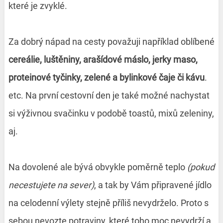
které je zvyklé.
Za dobrý nápad na cesty považuji například oblíbené
cereálie, luštěniny, arašídové máslo, jerky maso,
proteinové tyčinky, zelené a bylinkové čaje či kávu
.
etc. Na první cestovní den je také možné nachystat
si výživnou svačinku v podobě toastů, mixů zeleniny,
aj.
Na dovolené ale bývá obvykle poměrně teplo
(pokud
necestujete na sever)
, a tak by Vám připravené jídlo
na celodenní výlety stejně příliš nevydrželo. Proto s
sebou nevozte potraviny, které toho moc nevydrží a