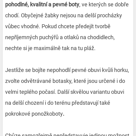
pohodlné, kvalitní a pevné boty
, ve kterých se dobře
chodí. Obyčejné žabky nejsou na delší procházky
vůbec vhodné. Pokud chcete předejít tvorbě
nepříjemných puchýřů a otlaků na chodidlech,
nechte si je maximálně tak na tu pláž.
Jestliže se bojíte nepohodlí pevné obuvi kvůli horku,
zvolte odvětrávané botasky, které jsou určené i do
velmi teplého počasí. Další skvělou variantu obuvi
na delší chození i do terénu představují také
pokrokové ponožkoboty
.
Chůze samozřejmě nepředstavuje jedinou možnost.