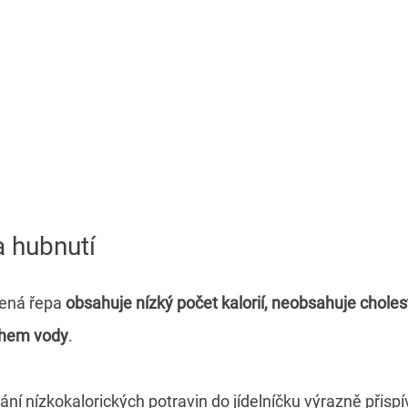
a hubnutí
vená řepa
obsahuje nízký počet kalorií, neobsahuje choles
ahem vody
.
ání nízkokalorických potravin do jídelníčku výrazně přisp