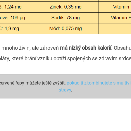
mnoho živin, ale zároveň
má nízký obsah kalorií
. Obsahu
láty, které brání vzniku obtíží spojených se zdravím srdc
červené řepy můžete ještě zvýšit,
pokud ji zkombinujete s mult
stravy
.