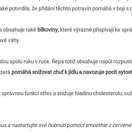
aké potvrdila, že přidání těchto potravin pomáhá v boji s
a obsahuje také
bílkoviny
,
které výrazně přispívají ke sp
ravé váhy.
dou spolu ruku v ruce. Řepa totiž obsahuje napůl rozpus
která
pomáhá snižovat chuť k jídlu a navozuje pocit sytos
e správnou funkci střev a snižuje hladinu cholesterolu, co
mus a nastartujte své hubnutí pomocí smoothie z červené