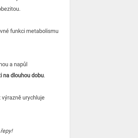
 obezitou.
rávné funkci metabolismu
tnou a napůl
ti na dlouhou dobu
.
ž výrazně urychluje
 řepy!