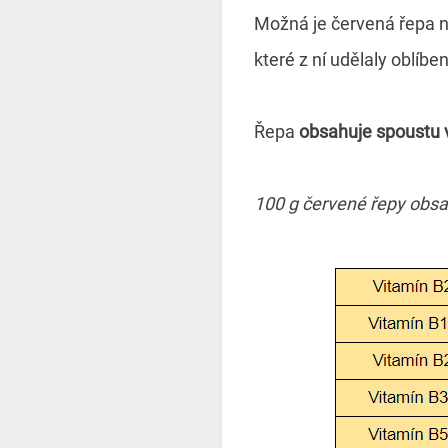
Možná je červená řepa na
které z ní udělaly oblíb
Řepa
obsahuje spoustu v
100 g červené řepy obsa