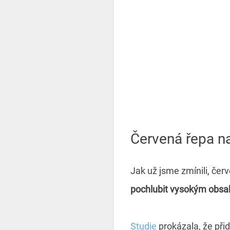
Červená řepa n
Jak už jsme zmínili, čer
pochlubit vysokým obs
Studie
prokázala, že přid