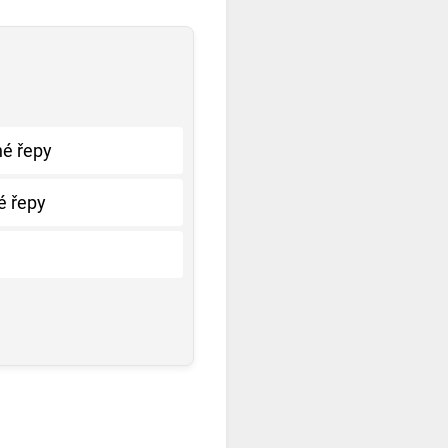
né řepy
é řepy