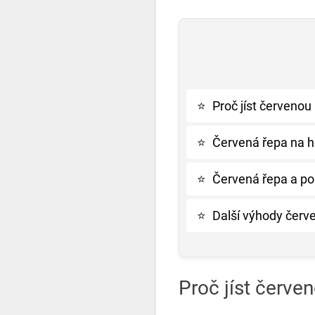
⭐
Proč jíst červenou
⭐
Červená řepa na h
⭐
Červená řepa a p
⭐
Další výhody červ
Proč jíst červe