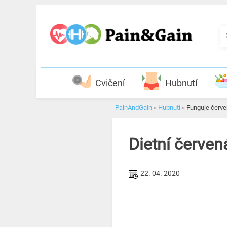
Skip
to
content
Cvičení
Hubnutí
PainAndGain
»
Hubnutí
»
Funguje červe
Dietní červen
22. 04. 2020