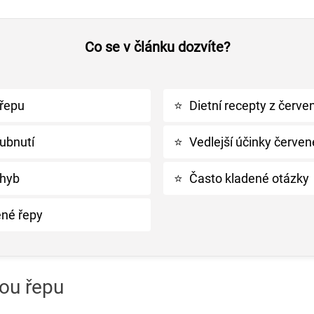
Co se v článku dozvíte?
 řepu
⭐
Dietní recepty z červe
ubnutí
⭐
Vedlejší účinky červen
ohyb
⭐
Často kladené otázky
ené řepy
nou řepu