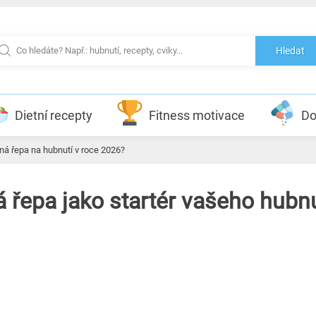
Hledat
Dietní recepty
Fitness motivace
Do
ná řepa na hubnutí v roce 2026?
á řepa jako startér vašeho hubnu