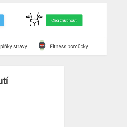
Chci zhubnout
plňky stravy
Fitness pomůcky
tí