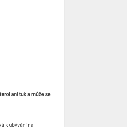
terol ani tuk a může se
ívá k ubývání na