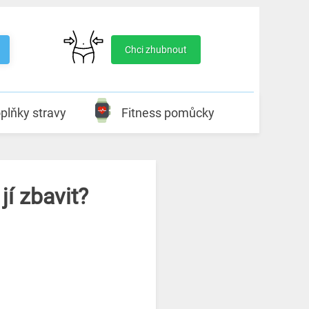
Chci zhubnout
plňky stravy
Fitness pomůcky
jí zbavit?