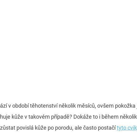
zí v období těhotenství několik měsíců, ovšem pokožka je
ahuje kůže v takovém případě? Dokáže to i během několi
 zůstat povislá kůže po porodu, ale často postačí
tyto cvi