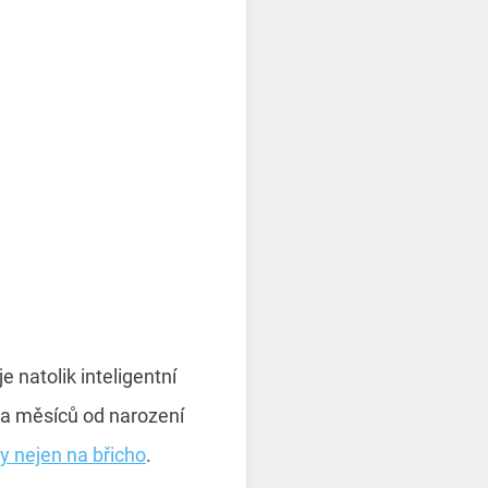
 natolik inteligentní
ka měsíců od narození
ky nejen na břicho
.