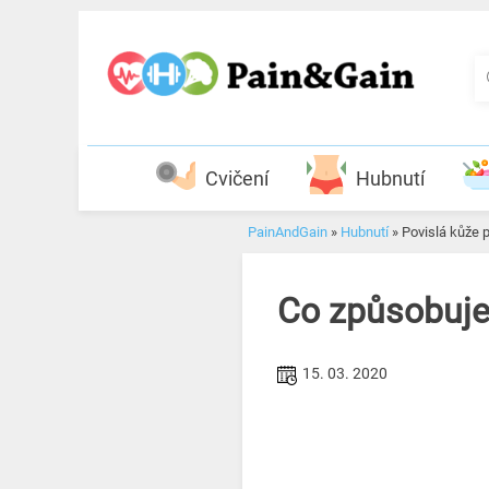
Skip
to
content
Cvičení
Hubnutí
PainAndGain
»
Hubnutí
»
Povislá kůže po
Co způsobuje v
15. 03. 2020