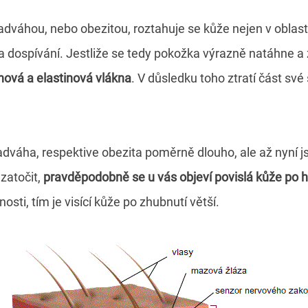
adváhou, nebo obezitou, roztahuje se kůže nejen v oblasti
í a dospívání. Jestliže se tedy pokožka výrazně natáhne 
nová a elastinová vlákna
. V důsledku toho ztratí část sv
nadváha, respektive obezita poměrně dlouho, ale až nyní js
zatočit,
pravděpodobně se u vás objeví povislá kůže po 
osti, tím je visící kůže po zhubnutí větší.