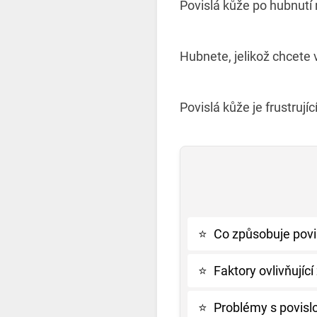
Povislá kůže po hubnutí 
Hubnete, jelikož chcete 
Povislá kůže je frustrují
⭐
Co způsobuje povi
⭐
Faktory ovlivňující 
⭐
Problémy s povislo