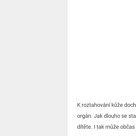
K roztahování kůže dochá
orgán. Jak dlouho se st
dítěte. I tak může občas