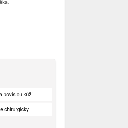
ěka.
a povislou kůži
e chirurgicky