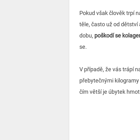
Pokud však člověk trpí n
těle, často už od dětstv
dobu,
poškodí se kolage
se.
V případě, že vás trápí 
přebytečnými kilogramy 
čím větší je úbytek hmotn