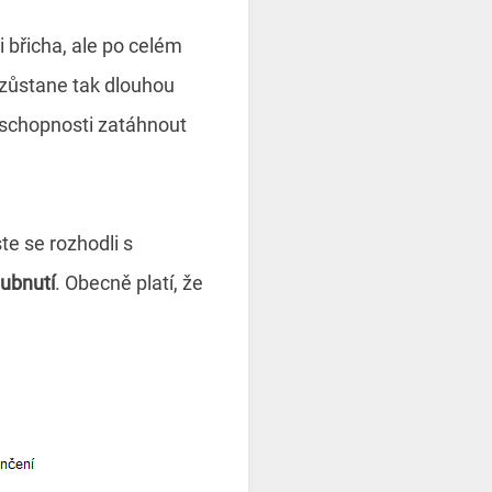
 břicha, ale po celém
a zůstane tak dlouhou
é schopnosti zatáhnout
te se rozhodli s
hubnutí
. Obecně platí, že