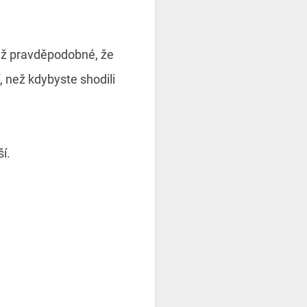
 než pravděpodobné, že
 než kdybyste shodili
í.