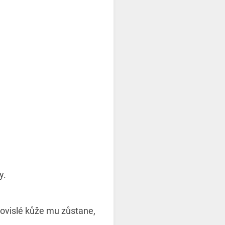
y.
 povislé kůže mu zůstane,