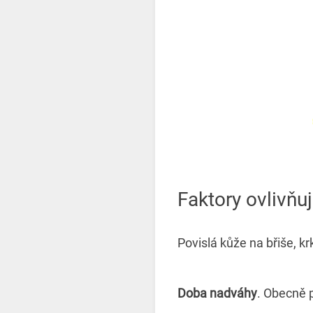
Faktory ovlivňují
Povislá kůže na břiše, kr
Doba nadváhy
. Obecně p