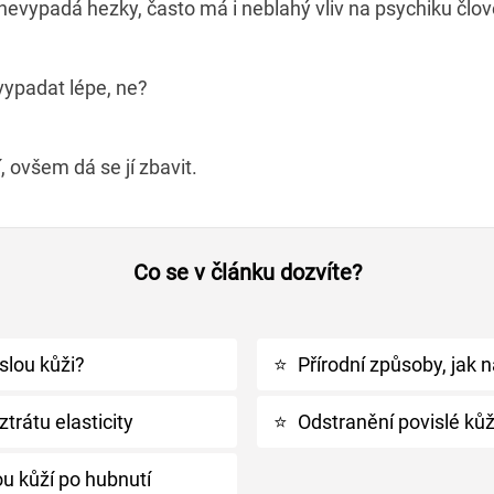
nevypadá hezky, často má i neblahý vliv na psychiku člov
vypadat lépe, ne?
cí, ovšem dá se jí zbavit.
Co se v článku dozvíte?
slou kůži?
⭐
Přírodní způsoby, jak n
ztrátu elasticity
⭐
Odstranění povislé kůž
u kůží po hubnutí