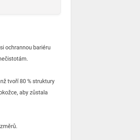
usi ochrannou bariéru
 nečistotám.
enž tvoří 80 % struktury
pokožce, aby zůstala
ozměrů.