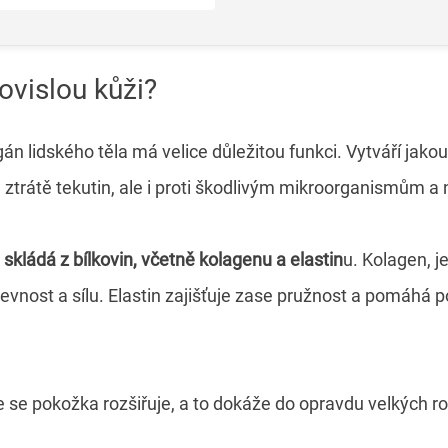
ovislou kůži?
gán lidského těla má velice důležitou funkci. Vytváří jako
 ztrátě tekutin, ale i proti škodlivým mikroorganismům a
skládá z bílkovin, včetně kolagenu a elastin
u. Kolagen, j
pevnost a sílu. Elastin zajišťuje zase pružnost a pomáhá 
 se pokožka rozšiřuje, a to dokáže do opravdu velkých r