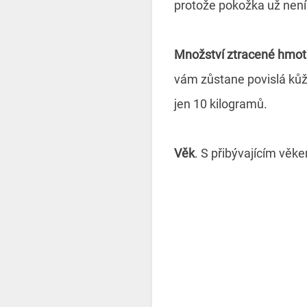
protože pokožka už není 
Množství ztracené hmot
vám zůstane povislá kůž
jen 10 kilogramů.
Věk
. S přibývajícím věk