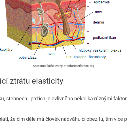
Anatomie kůže, zdroj: stanfordchildrens.org
cí ztrátu elasticity
ku, stehnech i pažích je ovlivněna několika různými faktor
latí, že čím déle má člověk nadváhu či obezitu, tím více