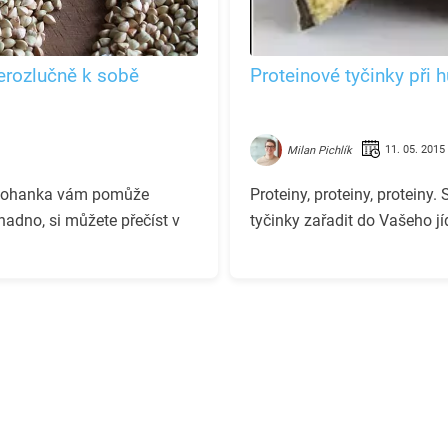
erozlučně k sobě
Proteinové tyčinky při 
11. 05. 2015
Milan Pichlík
y. Pohanka vám pomůže
Proteiny, proteiny, proteiny. 
snadno, si můžete přečíst v
tyčinky zařadit do Vašeho jíd