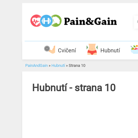
Skip
to
content
Cvičení
Hubnutí
PainAndGain
»
Hubnutí
»
Strana 10
Hubnutí - strana 10