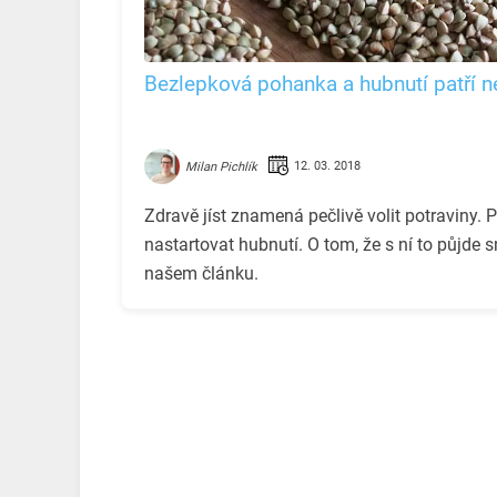
Bezlepková pohanka a hubnutí patří n
12. 03. 2018
Milan Pichlík
Zdravě jíst znamená pečlivě volit potravin
nastartovat hubnutí. O tom, že s ní to půjde 
našem článku.